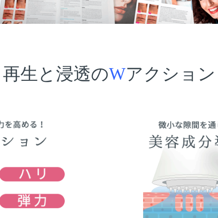
再生と浸透の
W
アクション