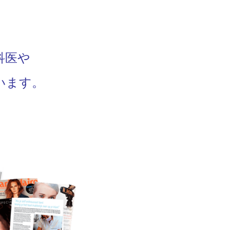
科医や
います。