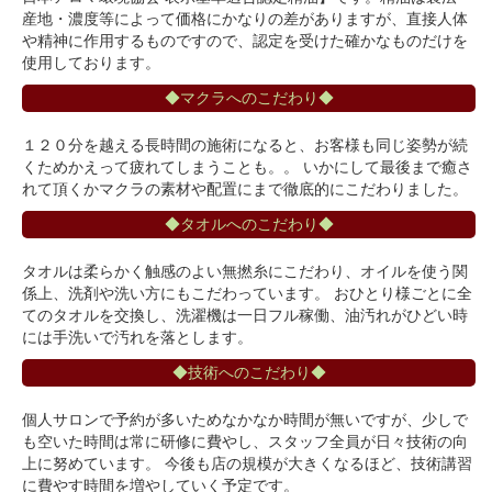
産地・濃度等によって価格にかなりの差がありますが、直接人体
や精神に作用するものですので、認定を受けた確かなものだけを
使用しております。
◆マクラへのこだわり◆
１２０分を越える長時間の施術になると、お客様も同じ姿勢が続
くためかえって疲れてしまうことも。。 いかにして最後まで癒さ
れて頂くかマクラの素材や配置にまで徹底的にこだわりました。
◆タオルへのこだわり◆
タオルは柔らかく触感のよい無撚糸にこだわり、オイルを使う関
係上、洗剤や洗い方にもこだわっています。 おひとり様ごとに全
てのタオルを交換し、洗濯機は一日フル稼働、油汚れがひどい時
には手洗いで汚れを落とします。
◆技術へのこだわり◆
個人サロンで予約が多いためなかなか時間が無いですが、少しで
も空いた時間は常に研修に費やし、スタッフ全員が日々技術の向
上に努めています。 今後も店の規模が大きくなるほど、技術講習
に費やす時間を増やしていく予定です。