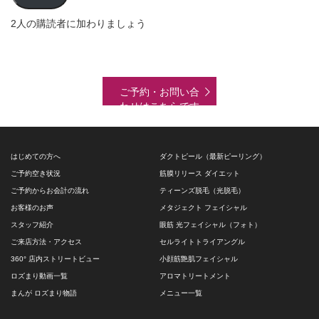
ド
2人の購読者に加わりましょう
レ
ス
ご予約・お問い合
わせはこちらです
はじめての方へ
ダクトピール（最新ピーリング）
ご予約空き状況
筋膜リリース ダイエット
ご予約からお会計の流れ
ティーンズ脱毛（光脱毛）
お客様のお声
メタジェクト フェイシャル
スタッフ紹介
眼筋 光フェイシャル（フォト）
ご来店方法・アクセス
セルライトトライアングル
360° 店内ストリートビュー
小顔筋艶肌フェイシャル
ロズまり動画一覧
アロマトリートメント
まんが ロズまり物語
メニュー一覧