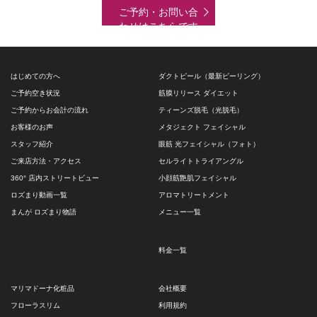
ご予約・お問い合
わせはこちらです
はじめての方へ
ダクトピール（最新ピーリング）
ご予約空き状況
筋膜リリース ダイエット
ご予約からお会計の流れ
ティーンズ脱毛（光脱毛）
お客様のお声
メタジェクト フェイシャル
スタッフ紹介
眼筋 光フェイシャル（フォト）
ご来店方法・アクセス
セルライトトライアングル
360° 店内ストリートビュー
小顔筋艶肌フェイシャル
ロズまり動画一覧
アロマトリートメント
まんが ロズまり物語
メニュー一覧
料金一覧
マリマドーナ化粧品
会社概要
フローラスリム
利用規約