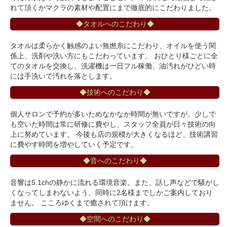
れて頂くかマクラの素材や配置にまで徹底的にこだわりました。
◆タオルへのこだわり◆
タオルは柔らかく触感のよい無撚糸にこだわり、オイルを使う関
係上、洗剤や洗い方にもこだわっています。 おひとり様ごとに全
てのタオルを交換し、洗濯機は一日フル稼働、油汚れがひどい時
には手洗いで汚れを落とします。
◆技術へのこだわり◆
個人サロンで予約が多いためなかなか時間が無いですが、少しで
も空いた時間は常に研修に費やし、スタッフ全員が日々技術の向
上に努めています。 今後も店の規模が大きくなるほど、技術講習
に費やす時間を増やしていく予定です。
◆音へのこだわり◆
音響は5.1chの静かに流れる環境音楽。また、話し声などで騒がし
くなってしまわないよう、同時に2名様までしかご案内しており
ません。 こころゆくまで癒されて頂けます。
◆空間へのこだわり◆