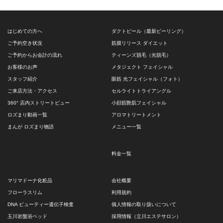
はじめての方へ
ダクトピール（最新ピーリング）
ご予約空き状況
筋膜リリース ダイエット
ご予約からお会計の流れ
ティーンズ脱毛（光脱毛）
お客様のお声
メタジェクト フェイシャル
スタッフ紹介
眼筋 光フェイシャル（フォト）
ご来店方法・アクセス
セルライトトライアングル
360° 店内ストリートビュー
小顔筋艶肌フェイシャル
ロズまり動画一覧
アロマトリートメント
まんが ロズまり物語
メニュー一覧
料金一覧
マリマドーナ化粧品
会社概要
フローラスリム
利用規約
DNA ビューティー遺伝子検査
個人情報の取り扱いについて
玉川岩盤浴ベッド
採用情報（立川エステサロン）