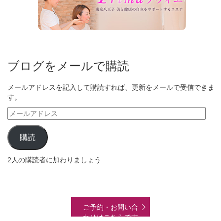
ブログをメールで購読
メールアドレスを記入して購読すれば、更新をメールで受信できま
す。
メ
ー
ル
購読
ア
ド
2人の購読者に加わりましょう
レ
ス
ご予約・お問い合
わせはこちらです