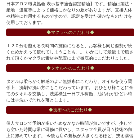
日本アロマ環境協会 表示基準適合認定精油】です。精油は製法・
産地・濃度等によって価格にかなりの差がありますが、直接人体
や精神に作用するものですので、認定を受けた確かなものだけを
使用しております。
◆マクラへのこだわり◆
１２０分を越える長時間の施術になると、お客様も同じ姿勢が続
くためかえって疲れてしまうことも。。 いかにして最後まで癒さ
れて頂くかマクラの素材や配置にまで徹底的にこだわりました。
◆タオルへのこだわり◆
タオルは柔らかく触感のよい無撚糸にこだわり、オイルを使う関
係上、洗剤や洗い方にもこだわっています。 おひとり様ごとに全
てのタオルを交換し、洗濯機は一日フル稼働、油汚れがひどい時
には手洗いで汚れを落とします。
◆技術へのこだわり◆
個人サロンで予約が多いためなかなか時間が無いですが、少しで
も空いた時間は常に研修に費やし、スタッフ全員が日々技術の向
上に努めています。 今後も店の規模が大きくなるほど、技術講習