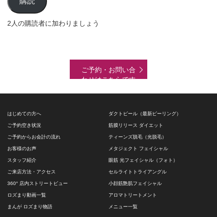
購読
ア
ド
2人の購読者に加わりましょう
レ
ス
ご予約・お問い合
わせはこちらです
はじめての方へ
ダクトピール（最新ピーリング）
ご予約空き状況
筋膜リリース ダイエット
ご予約からお会計の流れ
ティーンズ脱毛（光脱毛）
お客様のお声
メタジェクト フェイシャル
スタッフ紹介
眼筋 光フェイシャル（フォト）
ご来店方法・アクセス
セルライトトライアングル
360° 店内ストリートビュー
小顔筋艶肌フェイシャル
ロズまり動画一覧
アロマトリートメント
まんが ロズまり物語
メニュー一覧