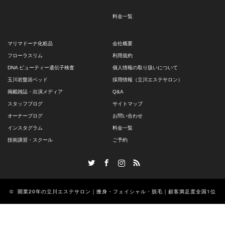
料金一覧
マリマドーナ化粧品
会社概要
フローラスリム
利用規約
DNA ビューティー遺伝子検査
個人情報の取り扱いについて
玉川岩盤浴ベッド
採用情報（立川エステサロン）
掲載雑誌・出演メディア
Q&A
スタッフブログ
サイトマップ
オーナーブログ
お問い合わせ
インスタグラム
料金一覧
技術講習・スクール
ご予約
Twitter
Facebook
Instagram
RSS
©
開業20年の立川エステサロン｜痩身・フェイシャル・脱毛｜顧客満足度全国1位
のエステサロン ロズまり
All Rights Reserved.