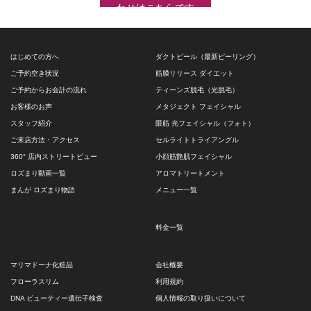
わせはこちらです
はじめての方へ
ダクトピール（最新ピーリング）
ご予約空き状況
筋膜リリース ダイエット
ご予約からお会計の流れ
ティーンズ脱毛（光脱毛）
お客様のお声
メタジェクト フェイシャル
スタッフ紹介
眼筋 光フェイシャル（フォト）
ご来店方法・アクセス
セルライトトライアングル
360° 店内ストリートビュー
小顔筋艶肌フェイシャル
ロズまり動画一覧
アロマトリートメント
まんが ロズまり物語
メニュー一覧
料金一覧
マリマドーナ化粧品
会社概要
フローラスリム
利用規約
DNA ビューティー遺伝子検査
個人情報の取り扱いについて