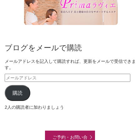
ブログをメールで購読
メールアドレスを記入して購読すれば、更新をメールで受信できま
す。
メ
ー
ル
購読
ア
ド
2人の購読者に加わりましょう
レ
ス
ご予約・お問い合