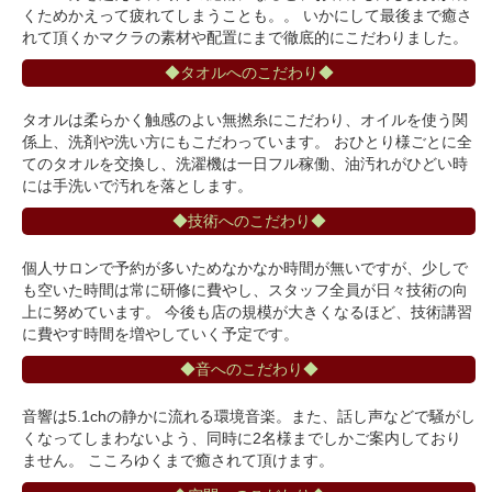
くためかえって疲れてしまうことも。。 いかにして最後まで癒さ
れて頂くかマクラの素材や配置にまで徹底的にこだわりました。
◆タオルへのこだわり◆
タオルは柔らかく触感のよい無撚糸にこだわり、オイルを使う関
係上、洗剤や洗い方にもこだわっています。 おひとり様ごとに全
てのタオルを交換し、洗濯機は一日フル稼働、油汚れがひどい時
には手洗いで汚れを落とします。
◆技術へのこだわり◆
個人サロンで予約が多いためなかなか時間が無いですが、少しで
も空いた時間は常に研修に費やし、スタッフ全員が日々技術の向
上に努めています。 今後も店の規模が大きくなるほど、技術講習
に費やす時間を増やしていく予定です。
◆音へのこだわり◆
音響は5.1chの静かに流れる環境音楽。また、話し声などで騒がし
くなってしまわないよう、同時に2名様までしかご案内しており
ません。 こころゆくまで癒されて頂けます。