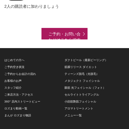
ド
2人の購読者に加わりましょう
レ
ス
ご予約・お問い合
わせはこちらです
はじめての方へ
ダクトピール（最新ピーリング）
ご予約空き状況
筋膜リリース ダイエット
ご予約からお会計の流れ
ティーンズ脱毛（光脱毛）
お客様のお声
メタジェクト フェイシャル
スタッフ紹介
眼筋 光フェイシャル（フォト）
ご来店方法・アクセス
セルライトトライアングル
360° 店内ストリートビュー
小顔筋艶肌フェイシャル
ロズまり動画一覧
アロマトリートメント
まんが ロズまり物語
メニュー一覧