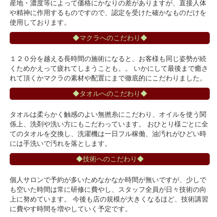
産地・濃度等によって価格にかなりの差がありますが、直接人体
や精神に作用するものですので、認定を受けた確かなものだけを
使用しております。
◆マクラへのこだわり◆
１２０分を越える長時間の施術になると、お客様も同じ姿勢が続
くためかえって疲れてしまうことも。。 いかにして最後まで癒さ
れて頂くかマクラの素材や配置にまで徹底的にこだわりました。
◆タオルへのこだわり◆
タオルは柔らかく触感のよい無撚糸にこだわり、オイルを使う関
係上、洗剤や洗い方にもこだわっています。 おひとり様ごとに全
てのタオルを交換し、洗濯機は一日フル稼働、油汚れがひどい時
には手洗いで汚れを落とします。
◆技術へのこだわり◆
個人サロンで予約が多いためなかなか時間が無いですが、少しで
も空いた時間は常に研修に費やし、スタッフ全員が日々技術の向
上に努めています。 今後も店の規模が大きくなるほど、技術講習
に費やす時間を増やしていく予定です。