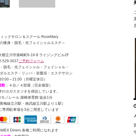
ィックサロン＆スクール RoseMary
の痩身・脱毛・光フェイシャルエステ～
 東京都立川市柴崎町6-16-8 ライジングビル2F
-529-3037
ご予約フォーム
・脱毛・光フェイシャル・フェイシャル・
ダルエステ・リンパ・岩盤浴・エステサロン
10:00～21:00（月曜定休日）
屋数
：４台／４部屋（完全個室）
0坪のヨガスタジオを併設しています。
モノレール 柴崎体育館 徒歩1分
青梅線立川駅・南武線立川駅より１駅）
に専用駐車場を3台ご用意しています
JCB AMEX Diners 各種ご利用になれます