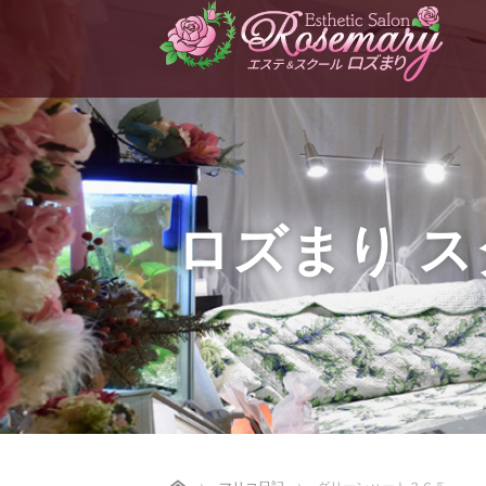
ロズまり 
Home