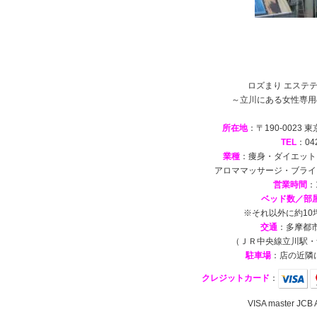
ロズまり エステテ
～立川にある女性専用
所在地
：〒190-0023
TEL
：042
業種
：痩身・ダイエット
アロママッサージ・ブライ
営業時間
：
ベッド数／部
※それ以外に約1
交通
：多摩都市
（ＪＲ中央線立川駅・
駐車場
：店の近隣
クレジットカード
：
VISA master 