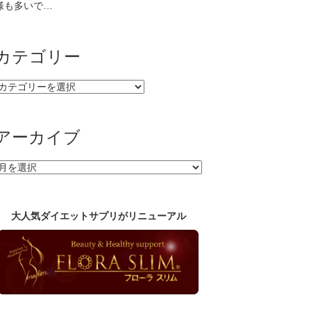
様も多いで…
カテゴリー
カ
テ
ゴ
リ
アーカイブ
ー
ア
ー
カ
イ
大人気ダイエットサプリがリニューアル
ブ