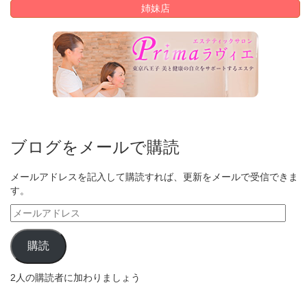
姉妹店
ブログをメールで購読
メールアドレスを記入して購読すれば、更新をメールで受信できま
す。
メ
ー
ル
購読
ア
ド
2人の購読者に加わりましょう
レ
ス