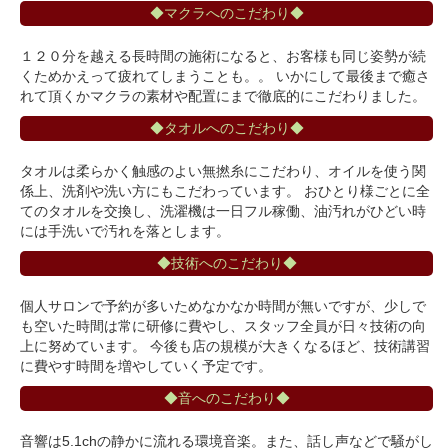
◆マクラへのこだわり◆
１２０分を越える長時間の施術になると、お客様も同じ姿勢が続
くためかえって疲れてしまうことも。。 いかにして最後まで癒さ
れて頂くかマクラの素材や配置にまで徹底的にこだわりました。
◆タオルへのこだわり◆
タオルは柔らかく触感のよい無撚糸にこだわり、オイルを使う関
係上、洗剤や洗い方にもこだわっています。 おひとり様ごとに全
てのタオルを交換し、洗濯機は一日フル稼働、油汚れがひどい時
には手洗いで汚れを落とします。
◆技術へのこだわり◆
個人サロンで予約が多いためなかなか時間が無いですが、少しで
も空いた時間は常に研修に費やし、スタッフ全員が日々技術の向
上に努めています。 今後も店の規模が大きくなるほど、技術講習
に費やす時間を増やしていく予定です。
◆音へのこだわり◆
音響は5.1chの静かに流れる環境音楽。また、話し声などで騒がし