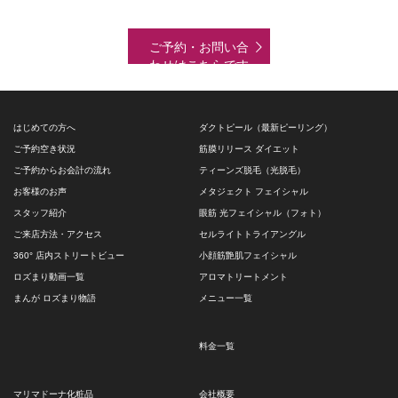
ご予約・お問い合
わせはこちらです
はじめての方へ
ダクトピール（最新ピーリング）
ご予約空き状況
筋膜リリース ダイエット
ご予約からお会計の流れ
ティーンズ脱毛（光脱毛）
お客様のお声
メタジェクト フェイシャル
スタッフ紹介
眼筋 光フェイシャル（フォト）
ご来店方法・アクセス
セルライトトライアングル
360° 店内ストリートビュー
小顔筋艶肌フェイシャル
ロズまり動画一覧
アロマトリートメント
まんが ロズまり物語
メニュー一覧
料金一覧
マリマドーナ化粧品
会社概要