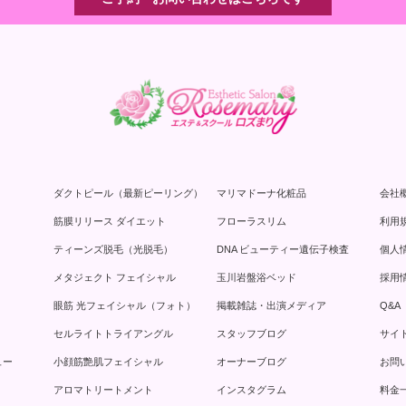
ダクトピール（最新ピーリング）
マリマドーナ化粧品
会社
筋膜リリース ダイエット
フローラスリム
利用
ティーンズ脱毛（光脱毛）
DNA ビューティー遺伝子検査
個人
メタジェクト フェイシャル
玉川岩盤浴ベッド
採用
眼筋 光フェイシャル（フォト）
掲載雑誌・出演メディア
Q&A
セルライトトライアングル
スタッフブログ
サイ
ュー
小顔筋艶肌フェイシャル
オーナーブログ
お問
アロマトリートメント
インスタグラム
料金