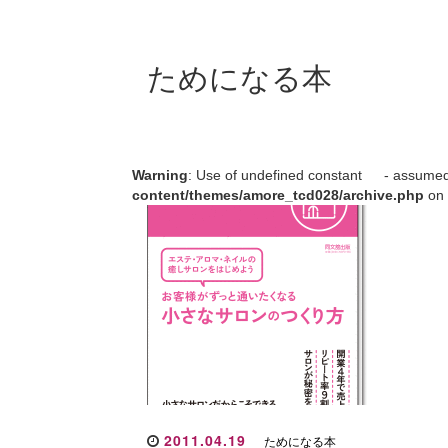
ためになる本
Warning
: Use of undefined constant - assumed ' 
content/themes/amore_tcd028/archive.php
on 
2011.04.19
ためになる本