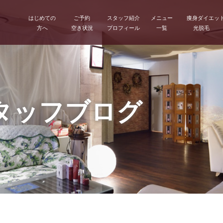
はじめての
ご予約
スタッフ紹介
メニュー
痩身ダイエッ
方へ
空き状況
プロフィール
一覧
光脱毛
タッフブログ