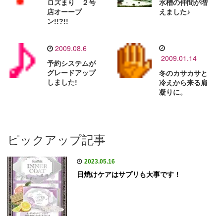
ロズまり ２号
水槽の仲間が増
店オーープ
えました♪
ン!!?!!
2009.08.6
2009.01.14
予約システムが
グレードアップ
冬のカサカサと
しました!
冷えから来る肩
凝りに。
ピックアップ記事
2023.05.16
日焼けケアはサプリも大事です！