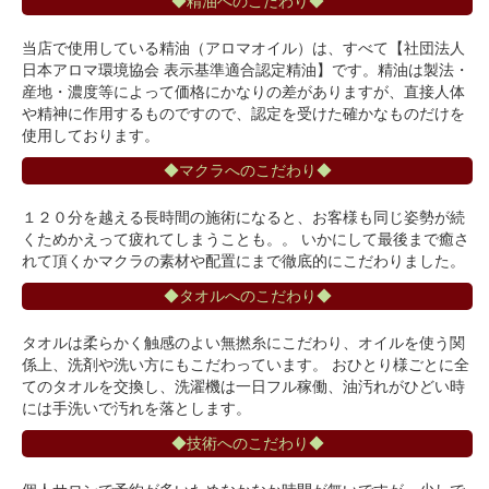
◆精油へのこだわり◆
当店で使用している精油（アロマオイル）は、すべて【社団法人
日本アロマ環境協会 表示基準適合認定精油】です。精油は製法・
産地・濃度等によって価格にかなりの差がありますが、直接人体
や精神に作用するものですので、認定を受けた確かなものだけを
使用しております。
◆マクラへのこだわり◆
１２０分を越える長時間の施術になると、お客様も同じ姿勢が続
くためかえって疲れてしまうことも。。 いかにして最後まで癒さ
れて頂くかマクラの素材や配置にまで徹底的にこだわりました。
◆タオルへのこだわり◆
タオルは柔らかく触感のよい無撚糸にこだわり、オイルを使う関
係上、洗剤や洗い方にもこだわっています。 おひとり様ごとに全
てのタオルを交換し、洗濯機は一日フル稼働、油汚れがひどい時
には手洗いで汚れを落とします。
◆技術へのこだわり◆