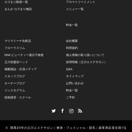
ロズまり動画一覧
アロマトリートメント
まんが ロズまり物語
メニュー一覧
料金一覧
マリマドーナ化粧品
会社概要
フローラスリム
利用規約
DNA ビューティー遺伝子検査
個人情報の取り扱いについて
玉川岩盤浴ベッド
採用情報（立川エステサロン）
掲載雑誌・出演メディア
Q&A
スタッフブログ
サイトマップ
オーナーブログ
お問い合わせ
インスタグラム
料金一覧
技術講習・スクール
ご予約
Twitter
Facebook
Instagram
RSS
©
開業20年の立川エステサロン｜痩身・フェイシャル・脱毛｜顧客満足度全国1位