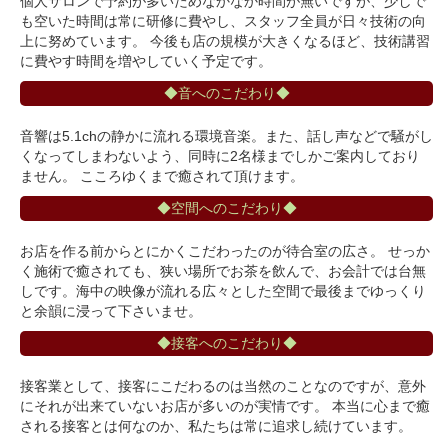
個人サロンで予約が多いためなかなか時間が無いですが、少しで
も空いた時間は常に研修に費やし、スタッフ全員が日々技術の向
上に努めています。 今後も店の規模が大きくなるほど、技術講習
に費やす時間を増やしていく予定です。
◆音へのこだわり◆
音響は5.1chの静かに流れる環境音楽。また、話し声などで騒がし
くなってしまわないよう、同時に2名様までしかご案内しており
ません。 こころゆくまで癒されて頂けます。
◆空間へのこだわり◆
お店を作る前からとにかくこだわったのが待合室の広さ。 せっか
く施術で癒されても、狭い場所でお茶を飲んで、お会計では台無
しです。海中の映像が流れる広々とした空間で最後までゆっくり
と余韻に浸って下さいませ。
◆接客へのこだわり◆
接客業として、接客にこだわるのは当然のことなのですが、意外
にそれが出来ていないお店が多いのが実情です。 本当に心まで癒
される接客とは何なのか、私たちは常に追求し続けています。