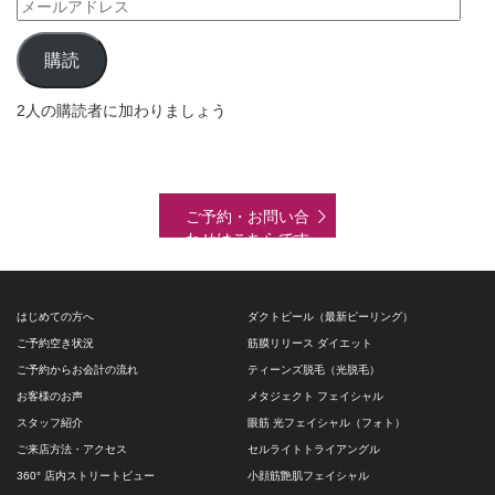
メ
ー
ル
購読
ア
ド
2人の購読者に加わりましょう
レ
ス
ご予約・お問い合
わせはこちらです
はじめての方へ
ダクトピール（最新ピーリング）
ご予約空き状況
筋膜リリース ダイエット
ご予約からお会計の流れ
ティーンズ脱毛（光脱毛）
お客様のお声
メタジェクト フェイシャル
スタッフ紹介
眼筋 光フェイシャル（フォト）
ご来店方法・アクセス
セルライトトライアングル
360° 店内ストリートビュー
小顔筋艶肌フェイシャル