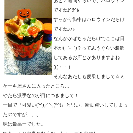
あと２週間ぐらいで、ハロウィン
ですね(^3^)/
すっかり街中はハロウィンだらけ
ですね♪♪♪
なんかかぼちゃだらけでここは日
本か(゜-゜)？って思うぐらい装飾
してあるお店とかありますよね
(((・・;)
そんなあたしも便乗しまして☆ミ
ケーキ屋さんに入ったところ…
やたら派手なのが目につきまして！
一目で『可愛い(^^)／＼(^^)』と思い、衝動買いしてしまっ
たのですが、、、
味は最高ーでした。