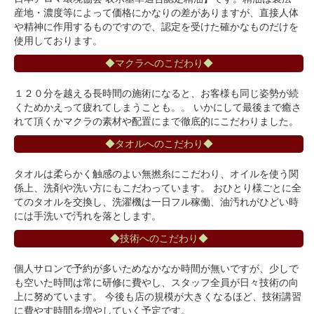
産地・濃度等によって価格にかなりの差がありますが、直接人体
や精神に作用するものですので、認定を受けた確かなものだけを
使用しております。
◆マクラへのこだわり◆
１２０分を越える長時間の施術になると、お客様も同じ姿勢が続
くためかえって疲れてしまうことも。。 いかにして最後まで癒さ
れて頂くかマクラの素材や配置にまで徹底的にこだわりました。
◆タオルへのこだわり◆
タオルは柔らかく触感のよい無撚糸にこだわり、オイルを使う関
係上、洗剤や洗い方にもこだわっています。 おひとり様ごとに全
てのタオルを交換し、洗濯機は一日フル稼働、油汚れがひどい時
には手洗いで汚れを落とします。
◆技術へのこだわり◆
個人サロンで予約が多いためなかなか時間が無いですが、少しで
も空いた時間は常に研修に費やし、スタッフ全員が日々技術の向
上に努めています。 今後も店の規模が大きくなるほど、技術講習
に費やす時間を増やしていく予定です。