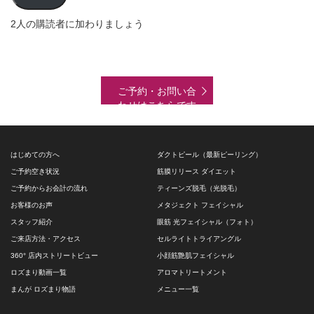
ド
2人の購読者に加わりましょう
レ
ス
ご予約・お問い合
わせはこちらです
はじめての方へ
ダクトピール（最新ピーリング）
ご予約空き状況
筋膜リリース ダイエット
ご予約からお会計の流れ
ティーンズ脱毛（光脱毛）
お客様のお声
メタジェクト フェイシャル
スタッフ紹介
眼筋 光フェイシャル（フォト）
ご来店方法・アクセス
セルライトトライアングル
360° 店内ストリートビュー
小顔筋艶肌フェイシャル
ロズまり動画一覧
アロマトリートメント
まんが ロズまり物語
メニュー一覧