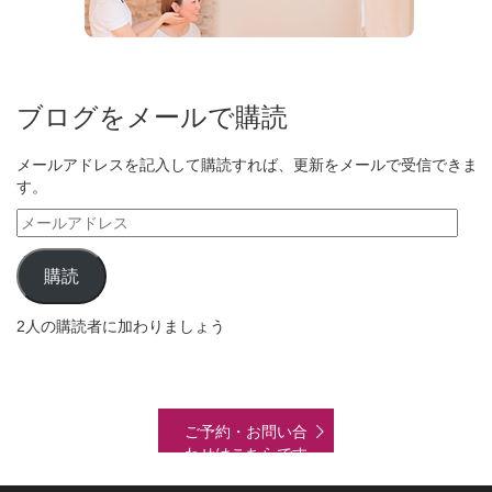
ブログをメールで購読
メールアドレスを記入して購読すれば、更新をメールで受信できま
す。
メ
ー
ル
購読
ア
ド
2人の購読者に加わりましょう
レ
ス
ご予約・お問い合
わせはこちらです