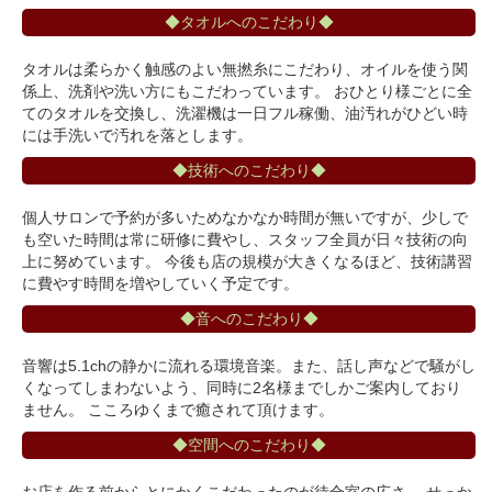
◆タオルへのこだわり◆
タオルは柔らかく触感のよい無撚糸にこだわり、オイルを使う関
係上、洗剤や洗い方にもこだわっています。 おひとり様ごとに全
てのタオルを交換し、洗濯機は一日フル稼働、油汚れがひどい時
には手洗いで汚れを落とします。
◆技術へのこだわり◆
個人サロンで予約が多いためなかなか時間が無いですが、少しで
も空いた時間は常に研修に費やし、スタッフ全員が日々技術の向
上に努めています。 今後も店の規模が大きくなるほど、技術講習
に費やす時間を増やしていく予定です。
◆音へのこだわり◆
音響は5.1chの静かに流れる環境音楽。また、話し声などで騒がし
くなってしまわないよう、同時に2名様までしかご案内しており
ません。 こころゆくまで癒されて頂けます。
◆空間へのこだわり◆