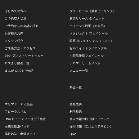
はじめての方へ
ダクトピール（最新ピーリング）
ご予約空き状況
筋膜リリース ダイエット
ご予約からお会計の流れ
ティーンズ脱毛（光脱毛）
お客様のお声
メタジェクト フェイシャル
スタッフ紹介
眼筋 光フェイシャル（フォト）
ご来店方法・アクセス
セルライトトライアングル
360° 店内ストリートビュー
小顔筋艶肌フェイシャル
ロズまり動画一覧
アロマトリートメント
まんが ロズまり物語
メニュー一覧
料金一覧
マリマドーナ化粧品
会社概要
フローラスリム
利用規約
DNA ビューティー遺伝子検査
個人情報の取り扱いについて
玉川岩盤浴ベッド
採用情報（立川エステサロン）
掲載雑誌・出演メディア
Q&A