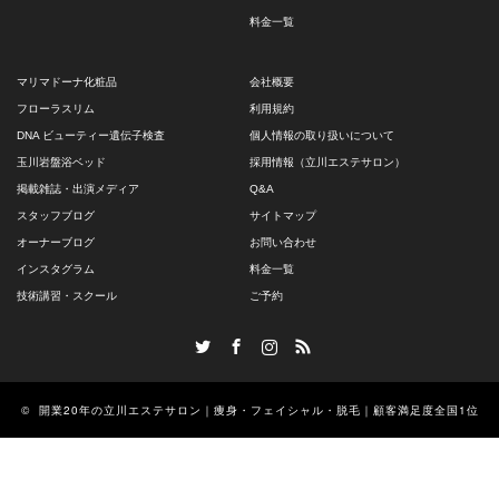
料金一覧
マリマドーナ化粧品
会社概要
フローラスリム
利用規約
DNA ビューティー遺伝子検査
個人情報の取り扱いについて
玉川岩盤浴ベッド
採用情報（立川エステサロン）
掲載雑誌・出演メディア
Q&A
スタッフブログ
サイトマップ
オーナーブログ
お問い合わせ
インスタグラム
料金一覧
技術講習・スクール
ご予約
Twitter
Facebook
Instagram
RSS
©
開業20年の立川エステサロン｜痩身・フェイシャル・脱毛｜顧客満足度全国1位
のエステサロン ロズまり
All Rights Reserved.