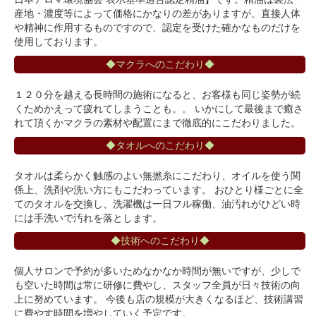
産地・濃度等によって価格にかなりの差がありますが、直接人体
や精神に作用するものですので、認定を受けた確かなものだけを
使用しております。
◆マクラへのこだわり◆
１２０分を越える長時間の施術になると、お客様も同じ姿勢が続
くためかえって疲れてしまうことも。。 いかにして最後まで癒さ
れて頂くかマクラの素材や配置にまで徹底的にこだわりました。
◆タオルへのこだわり◆
タオルは柔らかく触感のよい無撚糸にこだわり、オイルを使う関
係上、洗剤や洗い方にもこだわっています。 おひとり様ごとに全
てのタオルを交換し、洗濯機は一日フル稼働、油汚れがひどい時
には手洗いで汚れを落とします。
◆技術へのこだわり◆
個人サロンで予約が多いためなかなか時間が無いですが、少しで
も空いた時間は常に研修に費やし、スタッフ全員が日々技術の向
上に努めています。 今後も店の規模が大きくなるほど、技術講習
に費やす時間を増やしていく予定です。