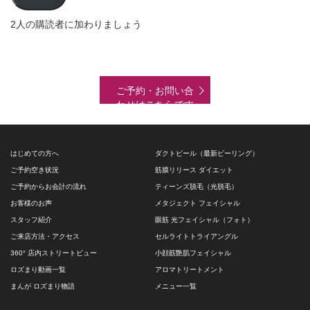
ド
2人の購読者に加わりましょう
レ
ス
ご予約・お問い合
わせはこちらです
はじめての方へ
ダクトピール（最新ピーリング）
ご予約空き状況
筋膜リリース ダイエット
ご予約からお会計の流れ
ティーンズ脱毛（光脱毛）
お客様のお声
メタジェクト フェイシャル
スタッフ紹介
眼筋 光フェイシャル（フォト）
ご来店方法・アクセス
セルライトトライアングル
360° 店内ストリートビュー
小顔筋艶肌フェイシャル
ロズまり動画一覧
アロマトリートメント
まんが ロズまり物語
メニュー一覧