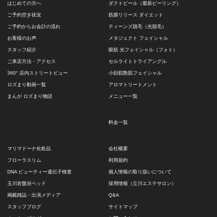
はじめての方へ
ダクトピール（最新ピーリング）
ご予約空き状況
筋膜リリース ダイエット
ご予約からお会計の流れ
ティーンズ脱毛（光脱毛）
お客様のお声
メタジェクト フェイシャル
スタッフ紹介
眼筋 光フェイシャル（フォト）
ご来店方法・アクセス
セルライトトライアングル
360° 店内ストリートビュー
小顔筋艶肌フェイシャル
ロズまり動画一覧
アロマトリートメント
まんが ロズまり物語
メニュー一覧
料金一覧
マリマドーナ化粧品
会社概要
フローラスリム
利用規約
DNA ビューティー遺伝子検査
個人情報の取り扱いについて
玉川岩盤浴ベッド
採用情報（立川エステサロン）
掲載雑誌・出演メディア
Q&A
スタッフブログ
サイトマップ