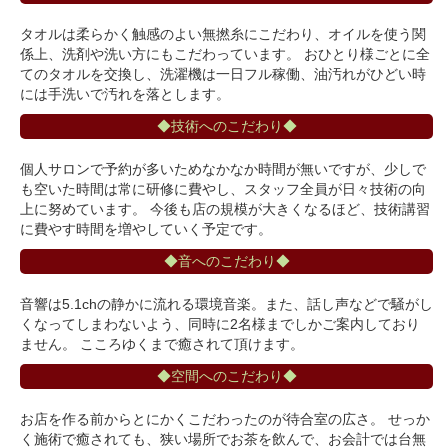
タオルは柔らかく触感のよい無撚糸にこだわり、オイルを使う関
係上、洗剤や洗い方にもこだわっています。 おひとり様ごとに全
てのタオルを交換し、洗濯機は一日フル稼働、油汚れがひどい時
には手洗いで汚れを落とします。
◆技術へのこだわり◆
個人サロンで予約が多いためなかなか時間が無いですが、少しで
も空いた時間は常に研修に費やし、スタッフ全員が日々技術の向
上に努めています。 今後も店の規模が大きくなるほど、技術講習
に費やす時間を増やしていく予定です。
◆音へのこだわり◆
音響は5.1chの静かに流れる環境音楽。また、話し声などで騒がし
くなってしまわないよう、同時に2名様までしかご案内しており
ません。 こころゆくまで癒されて頂けます。
◆空間へのこだわり◆
お店を作る前からとにかくこだわったのが待合室の広さ。 せっか
く施術で癒されても、狭い場所でお茶を飲んで、お会計では台無