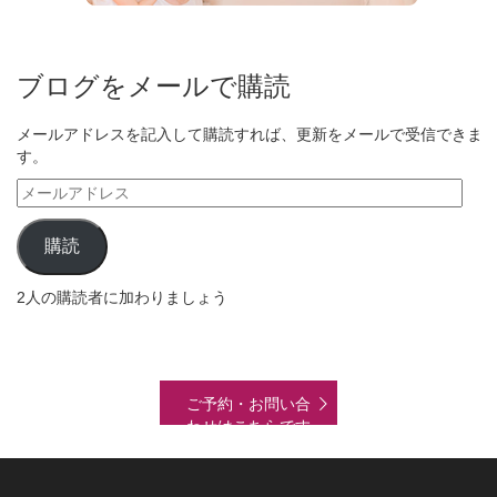
ブログをメールで購読
メールアドレスを記入して購読すれば、更新をメールで受信できま
す。
メ
ー
ル
購読
ア
ド
2人の購読者に加わりましょう
レ
ス
ご予約・お問い合
わせはこちらです