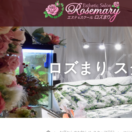
ロズまり 
Home