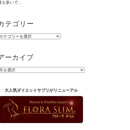
様も多いで…
カテゴリー
カ
テ
ゴ
リ
アーカイブ
ー
ア
ー
カ
イ
大人気ダイエットサプリがリニューアル
ブ