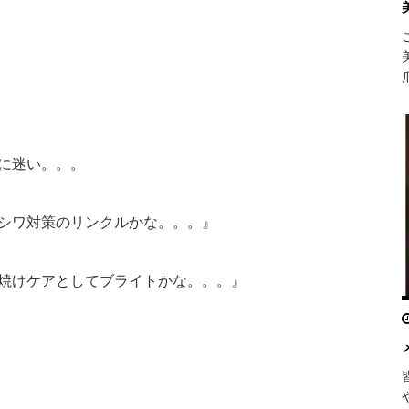
。
に迷い。。。
シワ対策のリンクルかな。。。』
焼けケアとしてブライトかな。。。』