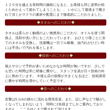
１２０分を越える長時間の施術になると、お客様も同じ姿勢が続
くためかえって疲れてしまうことも。。 いかにして最後まで癒さ
れて頂くかマクラの素材や配置にまで徹底的にこだわりました。
◆タオルへのこだわり◆
タオルは柔らかく触感のよい無撚糸にこだわり、オイルを使う関
係上、洗剤や洗い方にもこだわっています。 おひとり様ごとに全
てのタオルを交換し、洗濯機は一日フル稼働、油汚れがひどい時
には手洗いで汚れを落とします。
◆技術へのこだわり◆
個人サロンで予約が多いためなかなか時間が無いですが、少しで
も空いた時間は常に研修に費やし、スタッフ全員が日々技術の向
上に努めています。 今後も店の規模が大きくなるほど、技術講習
に費やす時間を増やしていく予定です。
◆音へのこだわり◆
音響は5.1chの静かに流れる環境音楽。また、話し声などで騒がし
くなってしまわないよう、同時に2名様までしかご案内しており
ません。 こころゆくまで癒されて頂けます。