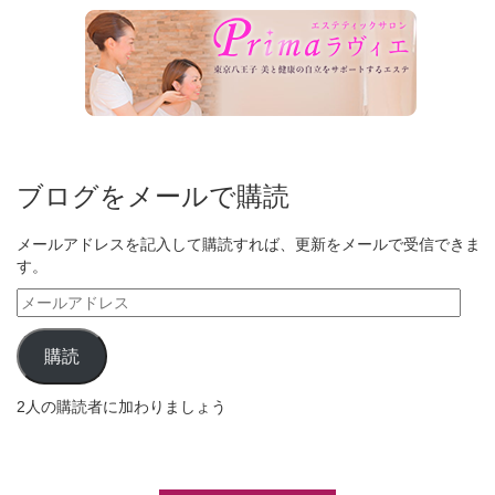
ブログをメールで購読
メールアドレスを記入して購読すれば、更新をメールで受信できま
す。
メ
ー
ル
購読
ア
ド
2人の購読者に加わりましょう
レ
ス