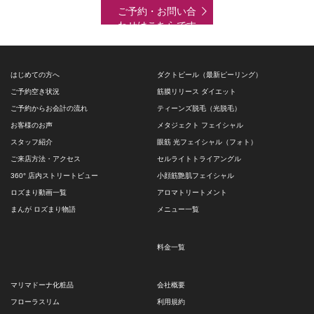
ご予約・お問い合
わせはこちらです
はじめての方へ
ダクトピール（最新ピーリング）
ご予約空き状況
筋膜リリース ダイエット
ご予約からお会計の流れ
ティーンズ脱毛（光脱毛）
お客様のお声
メタジェクト フェイシャル
スタッフ紹介
眼筋 光フェイシャル（フォト）
ご来店方法・アクセス
セルライトトライアングル
360° 店内ストリートビュー
小顔筋艶肌フェイシャル
ロズまり動画一覧
アロマトリートメント
まんが ロズまり物語
メニュー一覧
料金一覧
マリマドーナ化粧品
会社概要
フローラスリム
利用規約