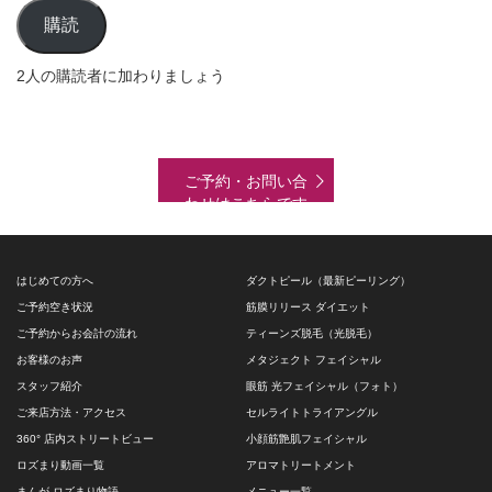
ル
購読
ア
ド
2人の購読者に加わりましょう
レ
ス
ご予約・お問い合
わせはこちらです
はじめての方へ
ダクトピール（最新ピーリング）
ご予約空き状況
筋膜リリース ダイエット
ご予約からお会計の流れ
ティーンズ脱毛（光脱毛）
お客様のお声
メタジェクト フェイシャル
スタッフ紹介
眼筋 光フェイシャル（フォト）
ご来店方法・アクセス
セルライトトライアングル
360° 店内ストリートビュー
小顔筋艶肌フェイシャル
ロズまり動画一覧
アロマトリートメント
まんが ロズまり物語
メニュー一覧