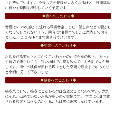
上に努めています。 今後も店の規模が大きくなるほど、技術講習
に費やす時間を増やしていく予定です。
◆音へのこだわり◆
音響は5.1chの静かに流れる環境音楽。また、話し声などで騒がし
くなってしまわないよう、同時に2名様までしかご案内しており
ません。 こころゆくまで癒されて頂けます。
◆空間へのこだわり◆
お店を作る前からとにかくこだわったのが待合室の広さ。 せっか
く施術で癒されても、狭い場所でお茶を飲んで、お会計では台無
しです。海中の映像が流れる広々とした空間で最後までゆっくり
と余韻に浸って下さいませ。
◆接客へのこだわり◆
接客業として、接客にこだわるのは当然のことなのですが、意外
にそれが出来ていないお店が多いのが実情です。 本当に心まで癒
される接客とは何なのか、私たちは常に追求し続けています。