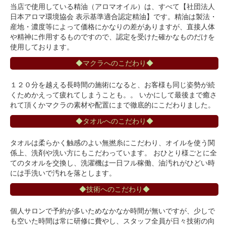
当店で使用している精油（アロマオイル）は、すべて【社団法人
日本アロマ環境協会 表示基準適合認定精油】です。精油は製法・
産地・濃度等によって価格にかなりの差がありますが、直接人体
や精神に作用するものですので、認定を受けた確かなものだけを
使用しております。
◆マクラへのこだわり◆
１２０分を越える長時間の施術になると、お客様も同じ姿勢が続
くためかえって疲れてしまうことも。。 いかにして最後まで癒さ
れて頂くかマクラの素材や配置にまで徹底的にこだわりました。
◆タオルへのこだわり◆
タオルは柔らかく触感のよい無撚糸にこだわり、オイルを使う関
係上、洗剤や洗い方にもこだわっています。 おひとり様ごとに全
てのタオルを交換し、洗濯機は一日フル稼働、油汚れがひどい時
には手洗いで汚れを落とします。
◆技術へのこだわり◆
個人サロンで予約が多いためなかなか時間が無いですが、少しで
も空いた時間は常に研修に費やし、スタッフ全員が日々技術の向