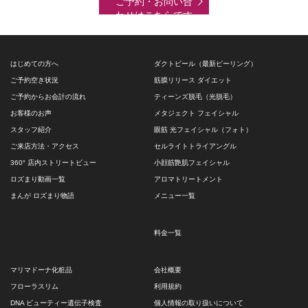
ご予約・お問い合
わせはこちらです
はじめての方へ
ダクトピール（最新ピーリング）
ご予約空き状況
筋膜リリース ダイエット
ご予約からお会計の流れ
ティーンズ脱毛（光脱毛）
お客様のお声
メタジェクト フェイシャル
スタッフ紹介
眼筋 光フェイシャル（フォト）
ご来店方法・アクセス
セルライトトライアングル
360° 店内ストリートビュー
小顔筋艶肌フェイシャル
ロズまり動画一覧
アロマトリートメント
まんが ロズまり物語
メニュー一覧
料金一覧
マリマドーナ化粧品
会社概要
フローラスリム
利用規約
DNA ビューティー遺伝子検査
個人情報の取り扱いについて