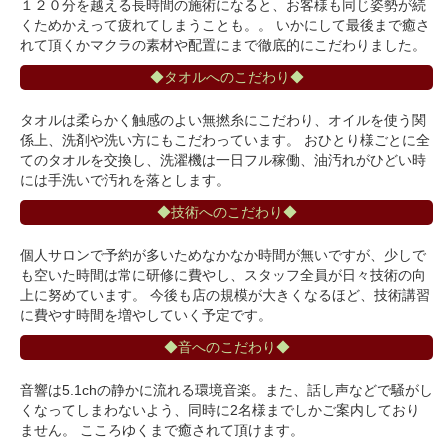
１２０分を越える長時間の施術になると、お客様も同じ姿勢が続
くためかえって疲れてしまうことも。。 いかにして最後まで癒さ
れて頂くかマクラの素材や配置にまで徹底的にこだわりました。
◆タオルへのこだわり◆
タオルは柔らかく触感のよい無撚糸にこだわり、オイルを使う関
係上、洗剤や洗い方にもこだわっています。 おひとり様ごとに全
てのタオルを交換し、洗濯機は一日フル稼働、油汚れがひどい時
には手洗いで汚れを落とします。
◆技術へのこだわり◆
個人サロンで予約が多いためなかなか時間が無いですが、少しで
も空いた時間は常に研修に費やし、スタッフ全員が日々技術の向
上に努めています。 今後も店の規模が大きくなるほど、技術講習
に費やす時間を増やしていく予定です。
◆音へのこだわり◆
音響は5.1chの静かに流れる環境音楽。また、話し声などで騒がし
くなってしまわないよう、同時に2名様までしかご案内しており
ません。 こころゆくまで癒されて頂けます。