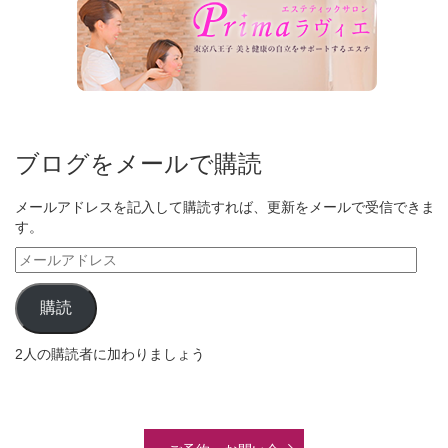
ブログをメールで購読
メールアドレスを記入して購読すれば、更新をメールで受信できま
す。
メ
ー
ル
購読
ア
ド
2人の購読者に加わりましょう
レ
ス