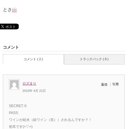
とさ
コメント
コメント ( 2 )
トラックバック ( 0 )
ロズまり
引用
返信
2010年 4月 21日
SECRET: 0
PASS:
ワインが給水（給ワイン（笑））されるんですか？！
初耳です(>▽<)