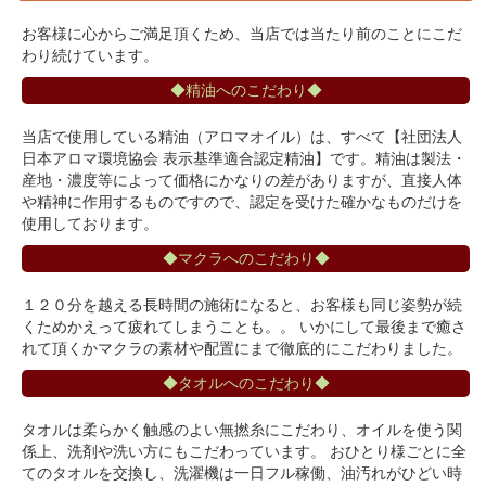
お客様に心からご満足頂くため、当店では当たり前のことにこだ
わり続けています。
◆精油へのこだわり◆
当店で使用している精油（アロマオイル）は、すべて【社団法人
日本アロマ環境協会 表示基準適合認定精油】です。精油は製法・
産地・濃度等によって価格にかなりの差がありますが、直接人体
や精神に作用するものですので、認定を受けた確かなものだけを
使用しております。
◆マクラへのこだわり◆
１２０分を越える長時間の施術になると、お客様も同じ姿勢が続
くためかえって疲れてしまうことも。。 いかにして最後まで癒さ
れて頂くかマクラの素材や配置にまで徹底的にこだわりました。
◆タオルへのこだわり◆
タオルは柔らかく触感のよい無撚糸にこだわり、オイルを使う関
係上、洗剤や洗い方にもこだわっています。 おひとり様ごとに全
てのタオルを交換し、洗濯機は一日フル稼働、油汚れがひどい時