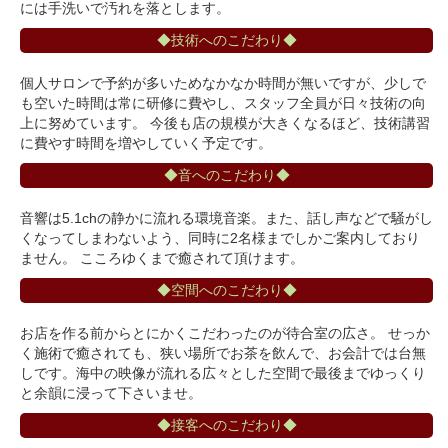
には手洗いで汚れを落とします。
◆技術へのこだわり◆
個人サロンで予約が多いためなかなか時間が無いですが、少しで
も空いた時間は常に研修に費やし、スタッフ全員が日々技術の向
上に努めています。 今後も店の規模が大きくなるほど、技術講習
に費やす時間を増やしていく予定です。
◆音へのこだわり◆
音響は5.1chの静かに流れる環境音楽。また、話し声などで騒がし
くなってしまわないよう、同時に2名様までしかご案内しており
ません。 こころゆくまで癒されて頂けます。
◆空間へのこだわり◆
お店を作る前からとにかくこだわったのが待合室の広さ。 せっか
く施術で癒されても、狭い場所でお茶を飲んで、お会計では台無
しです。海中の映像が流れる広々とした空間で最後までゆっくり
と余韻に浸って下さいませ。
◆接客へのこだわり◆