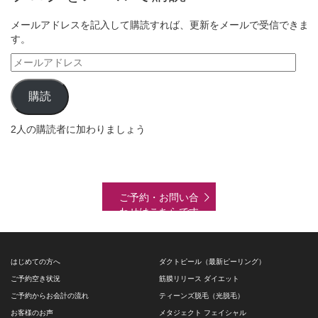
メールアドレスを記入して購読すれば、更新をメールで受信できま
す。
メ
ー
ル
購読
ア
ド
2人の購読者に加わりましょう
レ
ス
ご予約・お問い合
わせはこちらです
はじめての方へ
ダクトピール（最新ピーリング）
ご予約空き状況
筋膜リリース ダイエット
ご予約からお会計の流れ
ティーンズ脱毛（光脱毛）
お客様のお声
メタジェクト フェイシャル