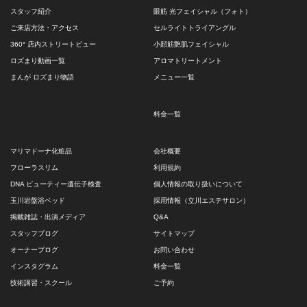
スタッフ紹介
眼筋 光フェイシャル（フォト）
ご来店方法・アクセス
セルライトトライアングル
360° 店内ストリートビュー
小顔筋艶肌フェイシャル
ロズまり動画一覧
アロマトリートメント
まんが ロズまり物語
メニュー一覧
料金一覧
マリマドーナ化粧品
会社概要
フローラスリム
利用規約
DNA ビューティー遺伝子検査
個人情報の取り扱いについて
玉川岩盤浴ベッド
採用情報（立川エステサロン）
掲載雑誌・出演メディア
Q&A
スタッフブログ
サイトマップ
オーナーブログ
お問い合わせ
インスタグラム
料金一覧
技術講習・スクール
ご予約