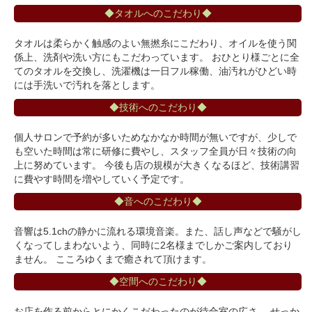
◆タオルへのこだわり◆
タオルは柔らかく触感のよい無撚糸にこだわり、オイルを使う関
係上、洗剤や洗い方にもこだわっています。 おひとり様ごとに全
てのタオルを交換し、洗濯機は一日フル稼働、油汚れがひどい時
には手洗いで汚れを落とします。
◆技術へのこだわり◆
個人サロンで予約が多いためなかなか時間が無いですが、少しで
も空いた時間は常に研修に費やし、スタッフ全員が日々技術の向
上に努めています。 今後も店の規模が大きくなるほど、技術講習
に費やす時間を増やしていく予定です。
◆音へのこだわり◆
音響は5.1chの静かに流れる環境音楽。また、話し声などで騒がし
くなってしまわないよう、同時に2名様までしかご案内しており
ません。 こころゆくまで癒されて頂けます。
◆空間へのこだわり◆
お店を作る前からとにかくこだわったのが待合室の広さ。 せっか