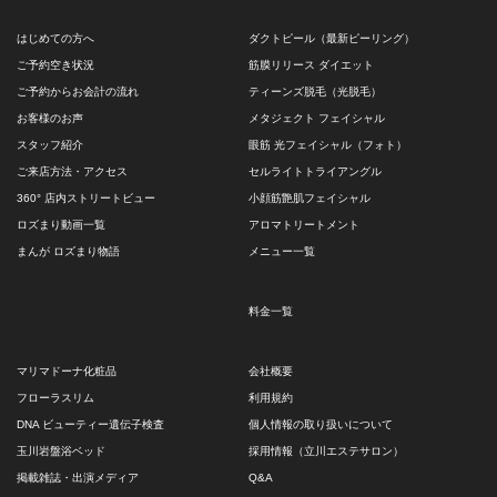
はじめての方へ
ダクトピール（最新ピーリング）
ご予約空き状況
筋膜リリース ダイエット
ご予約からお会計の流れ
ティーンズ脱毛（光脱毛）
お客様のお声
メタジェクト フェイシャル
スタッフ紹介
眼筋 光フェイシャル（フォト）
ご来店方法・アクセス
セルライトトライアングル
360° 店内ストリートビュー
小顔筋艶肌フェイシャル
ロズまり動画一覧
アロマトリートメント
まんが ロズまり物語
メニュー一覧
料金一覧
マリマドーナ化粧品
会社概要
フローラスリム
利用規約
DNA ビューティー遺伝子検査
個人情報の取り扱いについて
玉川岩盤浴ベッド
採用情報（立川エステサロン）
掲載雑誌・出演メディア
Q&A