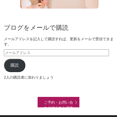
ブログをメールで購読
メールアドレスを記入して購読すれば、更新をメールで受信できま
す。
メ
ー
ル
購読
ア
ド
2人の購読者に加わりましょう
レ
ス
ご予約・お問い合
わせはこちらです