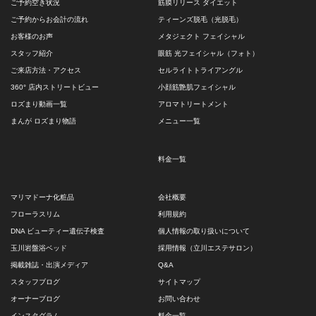
ご予約空き状況
筋膜リリース ダイエット
ご予約からお会計の流れ
ティーンズ脱毛（光脱毛）
お客様のお声
メタジェクト フェイシャル
スタッフ紹介
眼筋 光フェイシャル（フォト）
ご来店方法・アクセス
セルライトトライアングル
360° 店内ストリートビュー
小顔筋艶肌フェイシャル
ロズまり動画一覧
アロマトリートメント
まんが ロズまり物語
メニュー一覧
料金一覧
マリマドーナ化粧品
会社概要
フローラスリム
利用規約
DNA ビューティー遺伝子検査
個人情報の取り扱いについて
玉川岩盤浴ベッド
採用情報（立川エステサロン）
掲載雑誌・出演メディア
Q&A
スタッフブログ
サイトマップ
オーナーブログ
お問い合わせ
インスタグラム
料金一覧