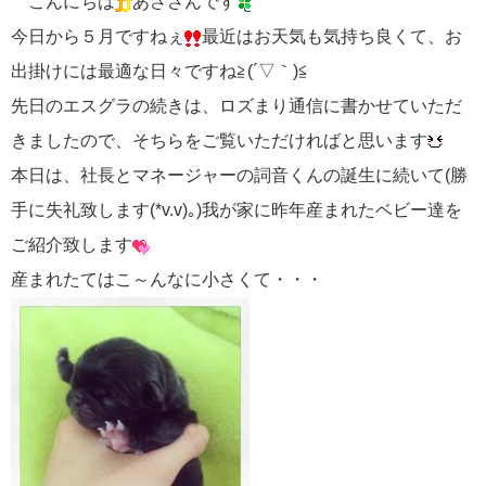
こんにちは
あささんです
今日から５月ですねぇ
最近はお天気も気持ち良くて、お
出掛けには最適な日々ですね≧(´▽｀)≦
先日のエスグラの続きは、ロズまり通信に書かせていただ
きましたので、そちらをご覧いただければと思います
本日は、社長とマネージャーの詞音くんの誕生に続いて(勝
手に失礼致します(*v.v)｡)我が家に昨年産まれたベビー達を
ご紹介致します
産まれたてはこ～んなに小さくて・・・