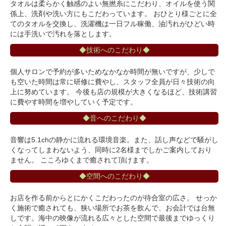
タオルは柔らかく触感のよい無撚糸にこだわり、オイルを使う関
係上、洗剤や洗い方にもこだわっています。 おひとり様ごとに全
てのタオルを交換し、洗濯機は一日フル稼働、油汚れがひどい時
には手洗いで汚れを落とします。
◆技術へのこだわり◆
個人サロンで予約が多いためなかなか時間が無いですが、少しで
も空いた時間は常に研修に費やし、スタッフ全員が日々技術の向
上に努めています。 今後も店の規模が大きくなるほど、技術講習
に費やす時間を増やしていく予定です。
◆音へのこだわり◆
音響は5.1chの静かに流れる環境音楽。また、話し声などで騒がし
くなってしまわないよう、同時に2名様までしかご案内しており
ません。 こころゆくまで癒されて頂けます。
◆空間へのこだわり◆
お店を作る前からとにかくこだわったのが待合室の広さ。 せっか
く施術で癒されても、狭い場所でお茶を飲んで、お会計では台無
しです。海中の映像が流れる広々とした空間で最後までゆっくり