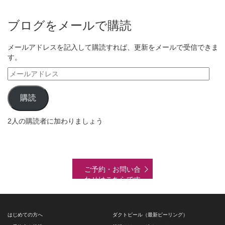
ブログをメールで購読
メールアドレスを記入して購読すれば、更新をメールで受信できま
す。
メ
ー
ル
購読
ア
ド
2人の購読者に加わりましょう
レ
ス
ご予約・お問い合
わせはこちらです
はじめての方へ
ダクトピール（最新ピーリング）