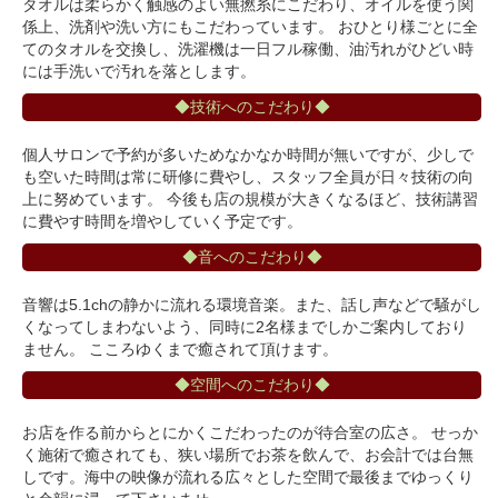
タオルは柔らかく触感のよい無撚糸にこだわり、オイルを使う関
係上、洗剤や洗い方にもこだわっています。 おひとり様ごとに全
てのタオルを交換し、洗濯機は一日フル稼働、油汚れがひどい時
には手洗いで汚れを落とします。
◆技術へのこだわり◆
個人サロンで予約が多いためなかなか時間が無いですが、少しで
も空いた時間は常に研修に費やし、スタッフ全員が日々技術の向
上に努めています。 今後も店の規模が大きくなるほど、技術講習
に費やす時間を増やしていく予定です。
◆音へのこだわり◆
音響は5.1chの静かに流れる環境音楽。また、話し声などで騒がし
くなってしまわないよう、同時に2名様までしかご案内しており
ません。 こころゆくまで癒されて頂けます。
◆空間へのこだわり◆
お店を作る前からとにかくこだわったのが待合室の広さ。 せっか
く施術で癒されても、狭い場所でお茶を飲んで、お会計では台無
しです。海中の映像が流れる広々とした空間で最後までゆっくり