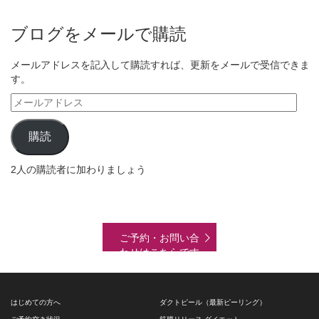
ブログをメールで購読
メールアドレスを記入して購読すれば、更新をメールで受信できま
す。
メ
ー
ル
購読
ア
ド
2人の購読者に加わりましょう
レ
ス
ご予約・お問い合
わせはこちらです
はじめての方へ
ダクトピール（最新ピーリング）