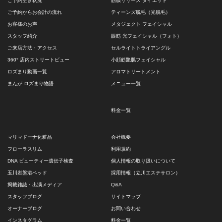
ご予約空き状況
筋膜リリース ダイエット
ご予約からお会計の流れ
ティーンズ脱毛（光脱毛）
お客様のお声
メタジェクト フェイシャル
スタッフ紹介
眼筋 光フェイシャル（フォト）
ご来店方法・アクセス
セルライトトライアングル
360° 店内ストリートビュー
小顔筋艶肌フェイシャル
ロズまり動画一覧
アロマトリートメント
まんが ロズまり物語
メニュー一覧
料金一覧
マリマドーナ化粧品
会社概要
フローラスリム
利用規約
DNA ビューティー遺伝子検査
個人情報の取り扱いについて
玉川岩盤浴ベッド
採用情報（立川エステサロン）
掲載雑誌・出演メディア
Q&A
スタッフブログ
サイトマップ
オーナーブログ
お問い合わせ
インスタグラム
料金一覧