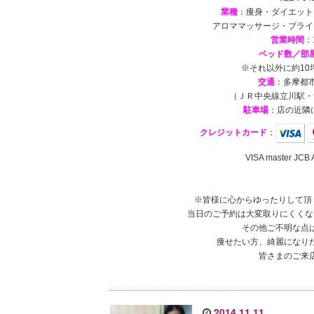
業種
：痩身・ダイエット
アロママッサージ・ブライ
営業時間
：
ベッド数／部
※それ以外に約1
交通
：多摩都市
（ＪＲ中央線立川駅・
駐車場
：店の近隣
クレジットカード
：
VISA master 
※皆様に心からゆったりして頂
当日のご予約は大変取りにくくな
その他ご不明な点
痩せたい方、綺麗になり
皆さまのご来
2014.11.11