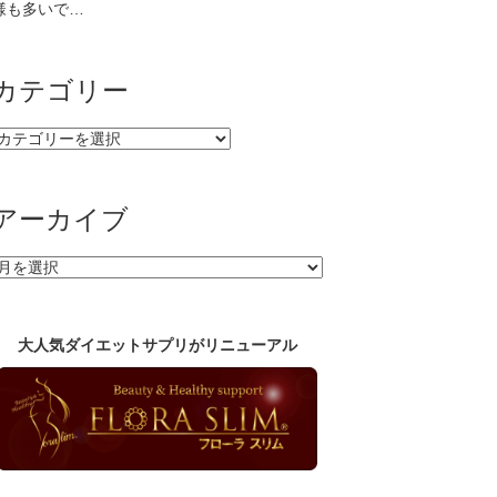
様も多いで…
カテゴリー
カ
テ
ゴ
リ
アーカイブ
ー
ア
ー
カ
イ
大人気ダイエットサプリがリニューアル
ブ