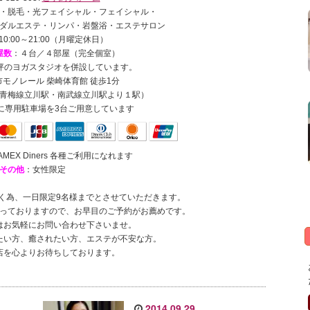
・脱毛・光フェイシャル・フェイシャル・
ダルエステ・リンパ・岩盤浴・エステサロン
10:00～21:00（月曜定休日）
屋数
：４台／４部屋（完全個室）
0坪のヨガスタジオを併設しています。
モノレール 柴崎体育館 徒歩1分
青梅線立川駅・南武線立川駅より１駅）
に専用駐車場を3台ご用意しています
JCB AMEX Diners 各種ご利用になれます
その他
：女性限定
く為、一日限定9名様までとさせていただきます。
っておりますので、お早目のご予約がお薦めです。
はお気軽にお問い合わせ下さいませ。
たい方、癒されたい方、エステが不安な方。
店を心よりお待ちしております。
2014.09.29