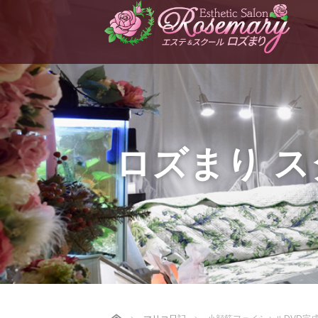
ロズまり 
Home