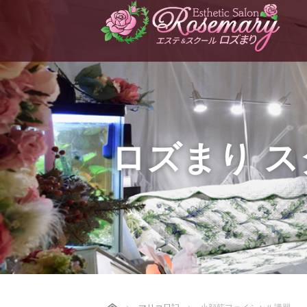
ロズまり 
Home