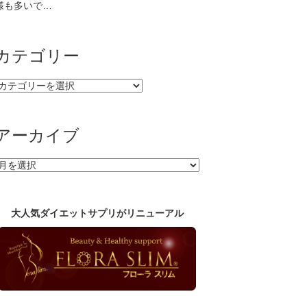
様も多いで…
カテゴリー
カ
テ
ゴ
リ
アーカイブ
ー
ア
ー
カ
イ
大人気ダイエットサプリがリニューアル
ブ