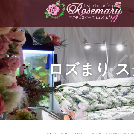
ロズまり 
Home