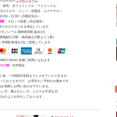
-529-3037
ご予約フォーム
・脱毛・光フェイシャル・フェイシャル・
ダルエステ・リンパ・岩盤浴・エステサロン
10:00～21:00（月曜定休日）
屋数
：４台／４部屋（完全個室）
0坪のヨガスタジオを併設しています。
モノレール 柴崎体育館 徒歩1分
青梅線立川駅・南武線立川駅より１駅）
に専用駐車場を3台ご用意しています
JCB AMEX Diners 各種ご利用になれます
その他
：女性限定
く為、一日限定9名様までとさせていただきます。
っておりますので、お早目のご予約がお薦めです。
はお気軽にお問い合わせ下さいませ。
たい方、癒されたい方、エステが不安な方。
店を心よりお待ちしております。