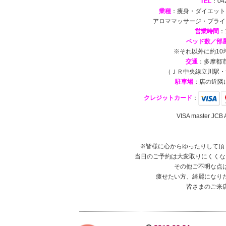
TEL
：042
業種
：痩身・ダイエット
アロママッサージ・ブライ
営業時間
：
ベッド数／部
※それ以外に約1
交通
：多摩都市
（ＪＲ中央線立川駅・
駐車場
：店の近隣
クレジットカード
：
VISA master 
※皆様に心からゆったりして頂
当日のご予約は大変取りにくくな
その他ご不明な点
痩せたい方、綺麗になり
皆さまのご来