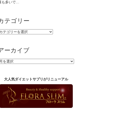
様も多いで…
カテゴリー
カ
テ
ゴ
リ
アーカイブ
ー
ア
ー
カ
イ
大人気ダイエットサプリがリニューアル
ブ