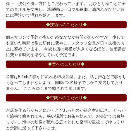
係上、洗剤や洗い方にもこだわっています。 おひとり様ごとに全
てのタオルを交換し、洗濯機は一日フル稼働、油汚れがひどい時
には手洗いで汚れを落とします。
◆技術へのこだわり◆
個人サロンで予約が多いためなかなか時間が無いですが、少しで
も空いた時間は常に研修に費やし、スタッフ全員が日々技術の向
上に努めています。 今後も店の規模が大きくなるほど、技術講習
に費やす時間を増やしていく予定です。
◆音へのこだわり◆
音響は5.1chの静かに流れる環境音楽。また、話し声などで騒がし
くなってしまわないよう、同時に2名様までしかご案内しており
ません。 こころゆくまで癒されて頂けます。
◆空間へのこだわり◆
お店を作る前からとにかくこだわったのが待合室の広さ。 せっか
く施術で癒されても、狭い場所でお茶を飲んで、お会計では台無
しです。海中の映像が流れる広々とした空間で最後までゆっくり
と余韻に浸って下さいませ。