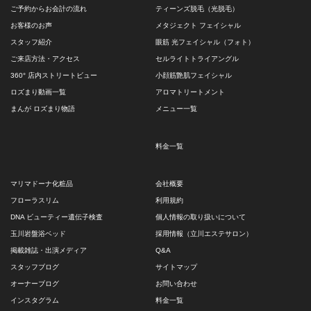
ご予約からお会計の流れ
ティーンズ脱毛（光脱毛）
お客様のお声
メタジェクト フェイシャル
スタッフ紹介
眼筋 光フェイシャル（フォト）
ご来店方法・アクセス
セルライトトライアングル
360° 店内ストリートビュー
小顔筋艶肌フェイシャル
ロズまり動画一覧
アロマトリートメント
まんが ロズまり物語
メニュー一覧
料金一覧
マリマドーナ化粧品
会社概要
フローラスリム
利用規約
DNA ビューティー遺伝子検査
個人情報の取り扱いについて
玉川岩盤浴ベッド
採用情報（立川エステサロン）
掲載雑誌・出演メディア
Q&A
スタッフブログ
サイトマップ
オーナーブログ
お問い合わせ
インスタグラム
料金一覧