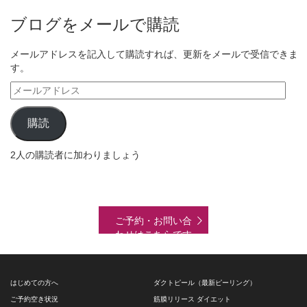
ブログをメールで購読
メールアドレスを記入して購読すれば、更新をメールで受信できま
す。
メ
ー
ル
購読
ア
ド
2人の購読者に加わりましょう
レ
ス
ご予約・お問い合
わせはこちらです
はじめての方へ
ダクトピール（最新ピーリング）
ご予約空き状況
筋膜リリース ダイエット