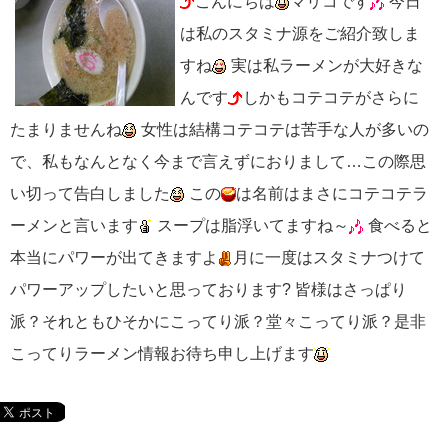
こんにちは
マリコです
今日
は私のスタミナ源をご紹介致しま
すね
実は私ラーメンが大好きな
んです
しかもコテコテがさらに
たまりませんね
女性は結構コテコテは苦手な人が多いの
で、私もなんとなく今まで言えずにおりまして…この際思
い切って告白しました
この
は名前はまさにコテコテラ
ーメンと言います
スープは脂浮いてますね～
食べると
本当にパワーが出てきますよ
月に一度はスタミナつけて
パワーアップしたいと思っております? 皆様はさっぱり
派？それともひそかにこってり派？堂々こってり派？是非
こってりラーメン情報お待ち申し上げます