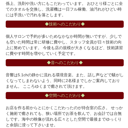
係上、洗剤や洗い方にもこだわっています。 おひとり様ごとに全
てのタオルを交換し、洗濯機は一日フル稼働、油汚れがひどい時
には手洗いで汚れを落とします。
◆技術へのこだわり◆
個人サロンで予約が多いためなかなか時間が無いですが、少しで
も空いた時間は常に研修に費やし、スタッフ全員が日々技術の向
上に努めています。 今後も店の規模が大きくなるほど、技術講習
に費やす時間を増やしていく予定です。
◆音へのこだわり◆
音響は5.1chの静かに流れる環境音楽。また、話し声などで騒がし
くなってしまわないよう、同時に2名様までしかご案内しており
ません。 こころゆくまで癒されて頂けます。
◆空間へのこだわり◆
お店を作る前からとにかくこだわったのが待合室の広さ。 せっか
く施術で癒されても、狭い場所でお茶を飲んで、お会計では台無
しです。海中の映像が流れる広々とした空間で最後までゆっくり
と余韻に浸って下さいませ。