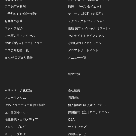
ご予約空き状況
筋膜リリース ダイエット
ご予約からお会計の流れ
ティーンズ脱毛（光脱毛）
お客様のお声
メタジェクト フェイシャル
スタッフ紹介
眼筋 光フェイシャル（フォト）
ご来店方法・アクセス
セルライトトライアングル
360° 店内ストリートビュー
小顔筋艶肌フェイシャル
ロズまり動画一覧
アロマトリートメント
まんが ロズまり物語
メニュー一覧
料金一覧
マリマドーナ化粧品
会社概要
フローラスリム
利用規約
DNA ビューティー遺伝子検査
個人情報の取り扱いについて
玉川岩盤浴ベッド
採用情報（立川エステサロン）
掲載雑誌・出演メディア
Q&A
スタッフブログ
サイトマップ
オーナーブログ
お問い合わせ