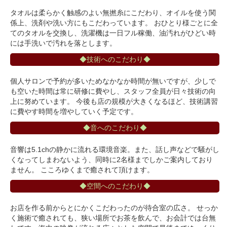
タオルは柔らかく触感のよい無撚糸にこだわり、オイルを使う関
係上、洗剤や洗い方にもこだわっています。 おひとり様ごとに全
てのタオルを交換し、洗濯機は一日フル稼働、油汚れがひどい時
には手洗いで汚れを落とします。
◆技術へのこだわり◆
個人サロンで予約が多いためなかなか時間が無いですが、少しで
も空いた時間は常に研修に費やし、スタッフ全員が日々技術の向
上に努めています。 今後も店の規模が大きくなるほど、技術講習
に費やす時間を増やしていく予定です。
◆音へのこだわり◆
音響は5.1chの静かに流れる環境音楽。また、話し声などで騒がし
くなってしまわないよう、同時に2名様までしかご案内しており
ません。 こころゆくまで癒されて頂けます。
◆空間へのこだわり◆
お店を作る前からとにかくこだわったのが待合室の広さ。 せっか
く施術で癒されても、狭い場所でお茶を飲んで、お会計では台無