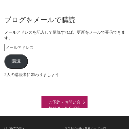
ブログをメールで購読
メールアドレスを記入して購読すれば、更新をメールで受信できま
す。
メ
ー
ル
購読
ア
ド
2人の購読者に加わりましょう
レ
ス
ご予約・お問い合
わせはこちらです
はじめての方へ
ダクトピール（最新ピーリング）