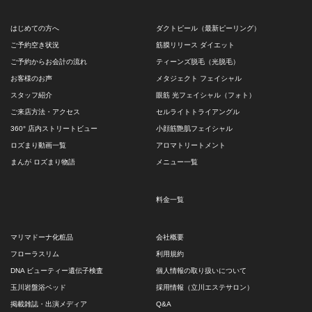
はじめての方へ
ダクトピール（最新ピーリング）
ご予約空き状況
筋膜リリース ダイエット
ご予約からお会計の流れ
ティーンズ脱毛（光脱毛）
お客様のお声
メタジェクト フェイシャル
スタッフ紹介
眼筋 光フェイシャル（フォト）
ご来店方法・アクセス
セルライトトライアングル
360° 店内ストリートビュー
小顔筋艶肌フェイシャル
ロズまり動画一覧
アロマトリートメント
まんが ロズまり物語
メニュー一覧
料金一覧
マリマドーナ化粧品
会社概要
フローラスリム
利用規約
DNA ビューティー遺伝子検査
個人情報の取り扱いについて
玉川岩盤浴ベッド
採用情報（立川エステサロン）
掲載雑誌・出演メディア
Q&A