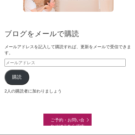
ブログをメールで購読
メールアドレスを記入して購読すれば、更新をメールで受信できま
す。
メ
ー
ル
購読
ア
ド
2人の購読者に加わりましょう
レ
ス
ご予約・お問い合
わせはこちらです