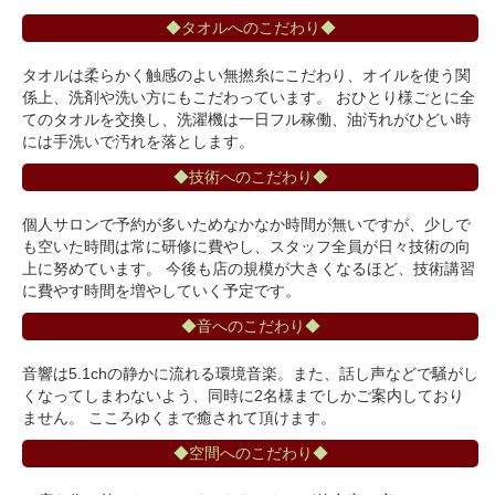
◆タオルへのこだわり◆
タオルは柔らかく触感のよい無撚糸にこだわり、オイルを使う関
係上、洗剤や洗い方にもこだわっています。 おひとり様ごとに全
てのタオルを交換し、洗濯機は一日フル稼働、油汚れがひどい時
には手洗いで汚れを落とします。
◆技術へのこだわり◆
個人サロンで予約が多いためなかなか時間が無いですが、少しで
も空いた時間は常に研修に費やし、スタッフ全員が日々技術の向
上に努めています。 今後も店の規模が大きくなるほど、技術講習
に費やす時間を増やしていく予定です。
◆音へのこだわり◆
音響は5.1chの静かに流れる環境音楽。また、話し声などで騒がし
くなってしまわないよう、同時に2名様までしかご案内しており
ません。 こころゆくまで癒されて頂けます。
◆空間へのこだわり◆