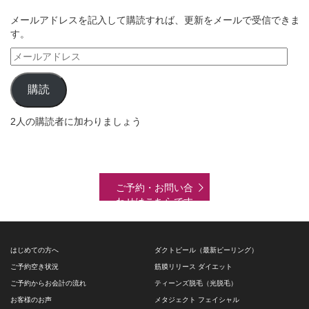
メールアドレスを記入して購読すれば、更新をメールで受信できま
す。
メ
ー
ル
購読
ア
ド
2人の購読者に加わりましょう
レ
ス
ご予約・お問い合
わせはこちらです
はじめての方へ
ダクトピール（最新ピーリング）
ご予約空き状況
筋膜リリース ダイエット
ご予約からお会計の流れ
ティーンズ脱毛（光脱毛）
お客様のお声
メタジェクト フェイシャル