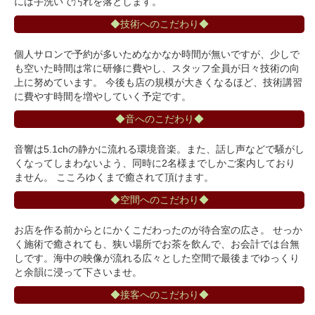
には手洗いで汚れを落とします。
◆技術へのこだわり◆
個人サロンで予約が多いためなかなか時間が無いですが、少しで
も空いた時間は常に研修に費やし、スタッフ全員が日々技術の向
上に努めています。 今後も店の規模が大きくなるほど、技術講習
に費やす時間を増やしていく予定です。
◆音へのこだわり◆
音響は5.1chの静かに流れる環境音楽。また、話し声などで騒がし
くなってしまわないよう、同時に2名様までしかご案内しており
ません。 こころゆくまで癒されて頂けます。
◆空間へのこだわり◆
お店を作る前からとにかくこだわったのが待合室の広さ。 せっか
く施術で癒されても、狭い場所でお茶を飲んで、お会計では台無
しです。海中の映像が流れる広々とした空間で最後までゆっくり
と余韻に浸って下さいませ。
◆接客へのこだわり◆