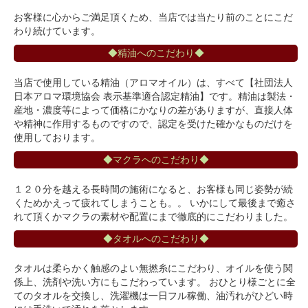
お客様に心からご満足頂くため、当店では当たり前のことにこだ
わり続けています。
◆精油へのこだわり◆
当店で使用している精油（アロマオイル）は、すべて【社団法人
日本アロマ環境協会 表示基準適合認定精油】です。精油は製法・
産地・濃度等によって価格にかなりの差がありますが、直接人体
や精神に作用するものですので、認定を受けた確かなものだけを
使用しております。
◆マクラへのこだわり◆
１２０分を越える長時間の施術になると、お客様も同じ姿勢が続
くためかえって疲れてしまうことも。。 いかにして最後まで癒さ
れて頂くかマクラの素材や配置にまで徹底的にこだわりました。
◆タオルへのこだわり◆
タオルは柔らかく触感のよい無撚糸にこだわり、オイルを使う関
係上、洗剤や洗い方にもこだわっています。 おひとり様ごとに全
てのタオルを交換し、洗濯機は一日フル稼働、油汚れがひどい時