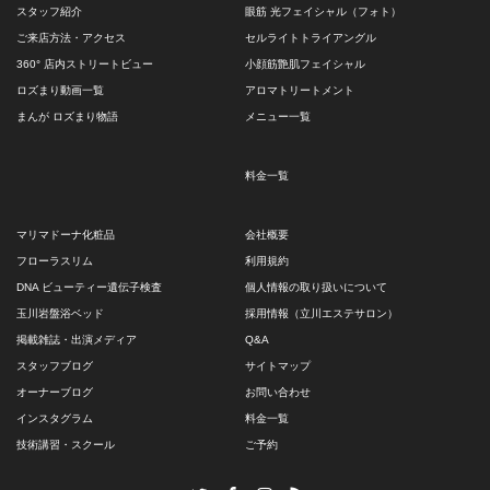
スタッフ紹介
眼筋 光フェイシャル（フォト）
ご来店方法・アクセス
セルライトトライアングル
360° 店内ストリートビュー
小顔筋艶肌フェイシャル
ロズまり動画一覧
アロマトリートメント
まんが ロズまり物語
メニュー一覧
料金一覧
マリマドーナ化粧品
会社概要
フローラスリム
利用規約
DNA ビューティー遺伝子検査
個人情報の取り扱いについて
玉川岩盤浴ベッド
採用情報（立川エステサロン）
掲載雑誌・出演メディア
Q&A
スタッフブログ
サイトマップ
オーナーブログ
お問い合わせ
インスタグラム
料金一覧
技術講習・スクール
ご予約
Twitter
Facebook
Instagram
RSS