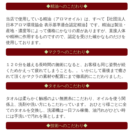
◆精油へのこだわり◆
当店で使用している精油（アロマオイル）は、すべて【社団法人
日本アロマ環境協会 表示基準適合認定精油】です。精油は製法・
産地・濃度等によって価格にかなりの差がありますが、直接人体
や精神に作用するものですので、認定を受けた確かなものだけを
使用しております。
◆マクラへのこだわり◆
１２０分を越える長時間の施術になると、お客様も同じ姿勢が続
くためかえって疲れてしまうことも。。 いかにして最後まで癒さ
れて頂くかマクラの素材や配置にまで徹底的にこだわりました。
◆タオルへのこだわり◆
タオルは柔らかく触感のよい無撚糸にこだわり、オイルを使う関
係上、洗剤や洗い方にもこだわっています。 おひとり様ごとに全
てのタオルを交換し、洗濯機は一日フル稼働、油汚れがひどい時
には手洗いで汚れを落とします。
◆技術へのこだわり◆