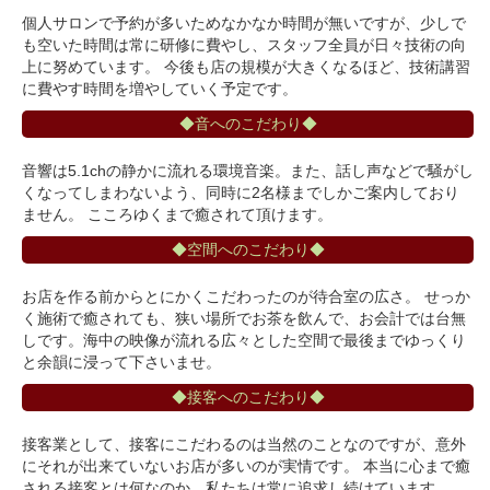
個人サロンで予約が多いためなかなか時間が無いですが、少しで
も空いた時間は常に研修に費やし、スタッフ全員が日々技術の向
上に努めています。 今後も店の規模が大きくなるほど、技術講習
に費やす時間を増やしていく予定です。
◆音へのこだわり◆
音響は5.1chの静かに流れる環境音楽。また、話し声などで騒がし
くなってしまわないよう、同時に2名様までしかご案内しており
ません。 こころゆくまで癒されて頂けます。
◆空間へのこだわり◆
お店を作る前からとにかくこだわったのが待合室の広さ。 せっか
く施術で癒されても、狭い場所でお茶を飲んで、お会計では台無
しです。海中の映像が流れる広々とした空間で最後までゆっくり
と余韻に浸って下さいませ。
◆接客へのこだわり◆
接客業として、接客にこだわるのは当然のことなのですが、意外
にそれが出来ていないお店が多いのが実情です。 本当に心まで癒
される接客とは何なのか、私たちは常に追求し続けています。