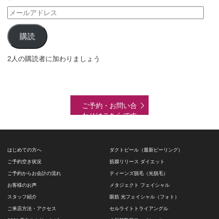
メ
ー
ル
購読
ア
ド
2人の購読者に加わりましょう
レ
ス
ご予約・お問い合
わせはこちらです
はじめての方へ
ダクトピール（最新ピーリング）
ご予約空き状況
筋膜リリース ダイエット
ご予約からお会計の流れ
ティーンズ脱毛（光脱毛）
お客様のお声
メタジェクト フェイシャル
スタッフ紹介
眼筋 光フェイシャル（フォト）
ご来店方法・アクセス
セルライトトライアングル