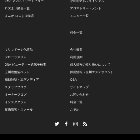
360° 店内ストリートビュー
小顔筋艶肌フェイシャル
ロズまり動画一覧
アロマトリートメント
まんが ロズまり物語
メニュー一覧
料金一覧
マリマドーナ化粧品
会社概要
フローラスリム
利用規約
DNA ビューティー遺伝子検査
個人情報の取り扱いについて
玉川岩盤浴ベッド
採用情報（立川エステサロン）
掲載雑誌・出演メディア
Q&A
スタッフブログ
サイトマップ
オーナーブログ
お問い合わせ
インスタグラム
料金一覧
技術講習・スクール
ご予約
Twitter
Facebook
Instagram
RSS