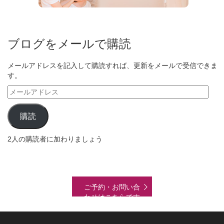
ブログをメールで購読
メールアドレスを記入して購読すれば、更新をメールで受信できま
す。
メ
ー
ル
購読
ア
ド
2人の購読者に加わりましょう
レ
ス
ご予約・お問い合
わせはこちらです