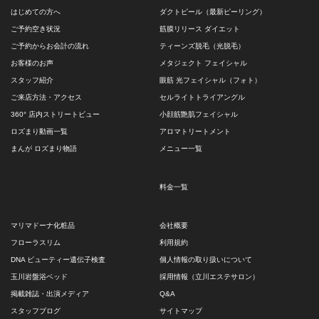
はじめての方へ
ダクトピール（最新ピーリング）
ご予約空き状況
筋膜リリース ダイエット
ご予約からお会計の流れ
ティーンズ脱毛（光脱毛）
お客様のお声
メタジェクト フェイシャル
スタッフ紹介
眼筋 光フェイシャル（フォト）
ご来店方法・アクセス
セルライトトライアングル
360° 店内ストリートビュー
小顔筋艶肌フェイシャル
ロズまり動画一覧
アロマトリートメント
まんが ロズまり物語
メニュー一覧
料金一覧
マリマドーナ化粧品
会社概要
フローラスリム
利用規約
DNA ビューティー遺伝子検査
個人情報の取り扱いについて
玉川岩盤浴ベッド
採用情報（立川エステサロン）
掲載雑誌・出演メディア
Q&A
スタッフブログ
サイトマップ