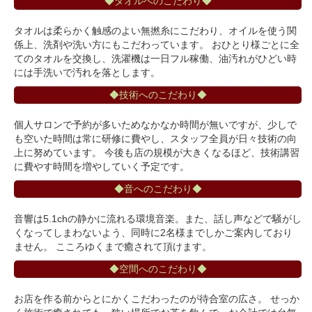
◆タオルへのこだわり◆
タオルは柔らかく触感のよい無撚糸にこだわり、オイルを使う関
係上、洗剤や洗い方にもこだわっています。 おひとり様ごとに全
てのタオルを交換し、洗濯機は一日フル稼働、油汚れがひどい時
には手洗いで汚れを落とします。
◆技術へのこだわり◆
個人サロンで予約が多いためなかなか時間が無いですが、少しで
も空いた時間は常に研修に費やし、スタッフ全員が日々技術の向
上に努めています。 今後も店の規模が大きくなるほど、技術講習
に費やす時間を増やしていく予定です。
◆音へのこだわり◆
音響は5.1chの静かに流れる環境音楽。また、話し声などで騒がし
くなってしまわないよう、同時に2名様までしかご案内しており
ません。 こころゆくまで癒されて頂けます。
◆空間へのこだわり◆
お店を作る前からとにかくこだわったのが待合室の広さ。 せっか